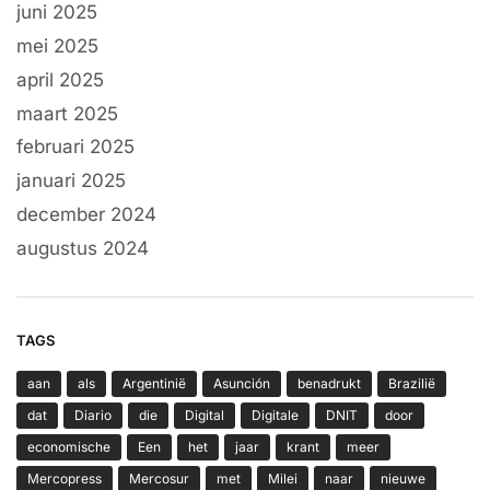
juni 2025
mei 2025
april 2025
maart 2025
februari 2025
januari 2025
december 2024
augustus 2024
TAGS
aan
als
Argentinië
Asunción
benadrukt
Brazilië
dat
Diario
die
Digital
Digitale
DNIT
door
economische
Een
het
jaar
krant
meer
Mercopress
Mercosur
met
Milei
naar
nieuwe