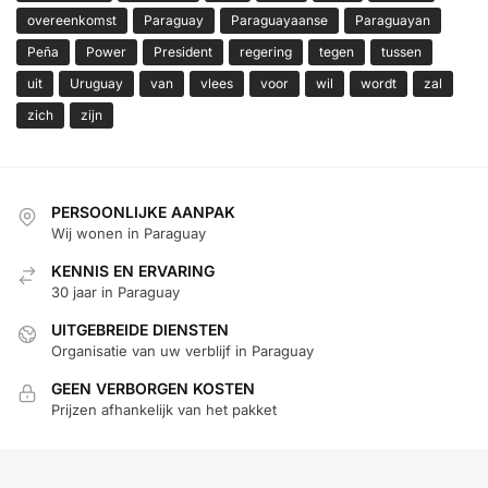
overeenkomst
Paraguay
Paraguayaanse
Paraguayan
Peña
Power
President
regering
tegen
tussen
uit
Uruguay
van
vlees
voor
wil
wordt
zal
zich
zijn
PERSOONLIJKE AANPAK
Wij wonen in Paraguay
KENNIS EN ERVARING
30 jaar in Paraguay
UITGEBREIDE DIENSTEN
Organisatie van uw verblijf in Paraguay
GEEN VERBORGEN KOSTEN
Prijzen afhankelijk van het pakket