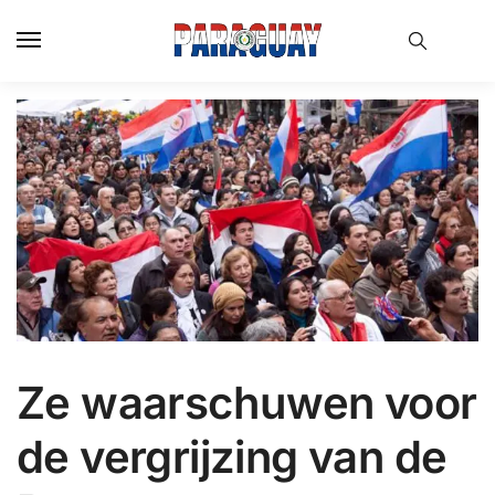
Skip
Skip
to
to
navigation
content
Ze waarschuwen voor
de vergrijzing van de