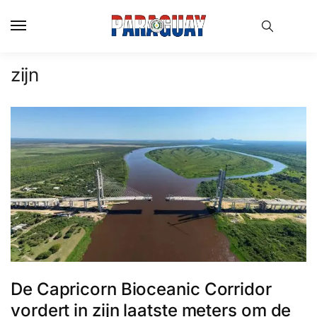
Skip
Skip
to
to
navigation
content
zijn
De Capricorn Bioceanic Corridor
vordert in zijn laatste meters om de