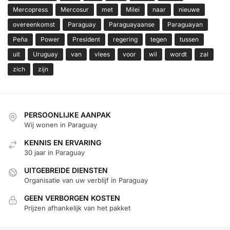
Mercopress
Mercosur
met
Milei
naar
nieuwe
overeenkomst
Paraguay
Paraguayaanse
Paraguayan
Peña
Power
President
regering
tegen
tussen
uit
Uruguay
van
vlees
voor
wil
wordt
zal
zich
zijn
PERSOONLIJKE AANPAK
Wij wonen in Paraguay
KENNIS EN ERVARING
30 jaar in Paraguay
UITGEBREIDE DIENSTEN
Organisatie van uw verblijf in Paraguay
GEEN VERBORGEN KOSTEN
Prijzen afhankelijk van het pakket