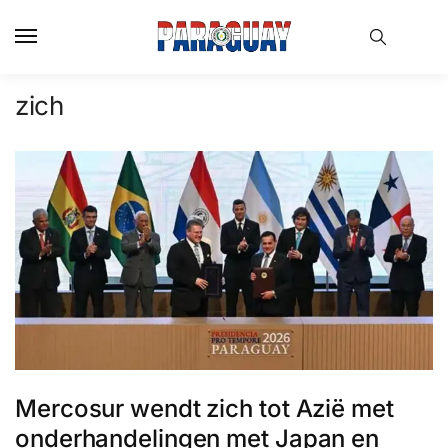
Skip
Skip
to
to
navigation
content
zich
Mercosur wendt zich tot Azië met
onderhandelingen met Japan en