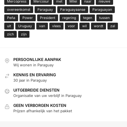
Mercopress
Mercosur
met
Milei
naar
nieuwe
overeenkomst
Paraguay
Paraguayaanse
Paraguayan
Peña
Power
President
regering
tegen
tussen
uit
Uruguay
van
vlees
voor
wil
wordt
zal
zich
zijn
PERSOONLIJKE AANPAK
Wij wonen in Paraguay
KENNIS EN ERVARING
30 jaar in Paraguay
UITGEBREIDE DIENSTEN
Organisatie van uw verblijf in Paraguay
GEEN VERBORGEN KOSTEN
Prijzen afhankelijk van het pakket