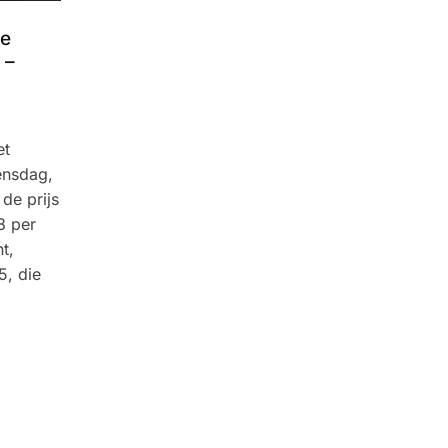
we
 –
et
ensdag,
de prijs
8 per
t,
5, die