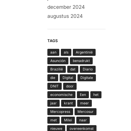
december 2024
augustus 2024
TAGS
aan
als
Argentinië
Asunción
benadrukt
Brazilië
dat
Diario
die
Digital
Digitale
DNIT
door
economische
Een
het
jaar
krant
meer
Mercopress
Mercosur
met
Milei
naar
nieuwe
overeenkomst