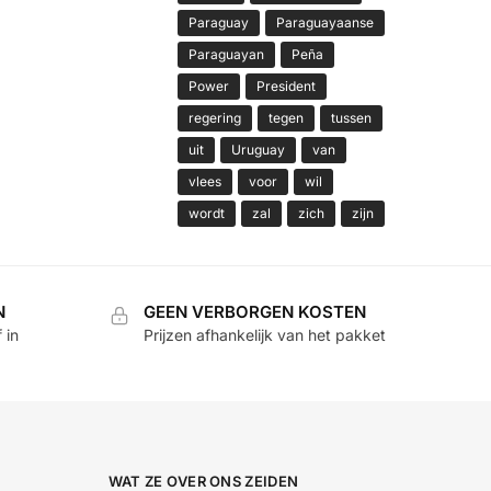
Paraguay
Paraguayaanse
Paraguayan
Peña
Power
President
regering
tegen
tussen
uit
Uruguay
van
vlees
voor
wil
wordt
zal
zich
zijn
N
GEEN VERBORGEN KOSTEN
 in
Prijzen afhankelijk van het pakket
WAT ZE OVER ONS ZEIDEN