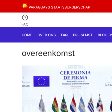
Skip
Skip
PARAGUAYS STAATSBURGERSCHAP
to
to
navigation
content
FAQ
HOME
OVER ONS
FAQ
PRIJSLIJST
BLOG O
overeenkomst