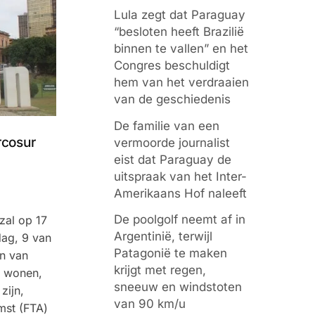
Lula zegt dat Paraguay
“besloten heeft Brazilië
binnen te vallen” en het
Congres beschuldigt
hem van het verdraaien
van de geschiedenis
De familie van een
rcosur
vermoorde journalist
eist dat Paraguay de
uitspraak van het Inter-
Amerikaans Hof naleeft
De poolgolf neemt af in
zal op 17
Argentinië, terwijl
dag, 9 van
Patagonië te maken
n van
krijgt met regen,
e wonen,
sneeuw en windstoten
zijn,
van 90 km/u
mst (FTA)