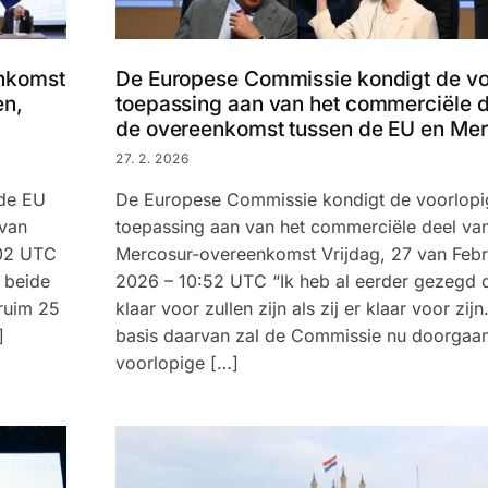
enkomst
De Europese Commissie kondigt de vo
en,
toepassing aan van het commerciële d
de overeenkomst tussen de EU en Me
27. 2. 2026
 de EU
De Europese Commissie kondigt de voorlopi
 van
toepassing aan van het commerciële deel va
:02 UTC
Mercosur-overeenkomst Vrijdag, 27 van Febr
 beide
2026 – 10:52 UTC “Ik heb al eerder gezegd d
 ruim 25
klaar voor zullen zijn als zij er klaar voor zi
]
basis daarvan zal de Commissie nu doorgaa
voorlopige […]