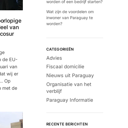
worden of een bedrijf starten?
Wat zijn de voordelen om
inwoner van Paraguay te
orlopige
worden?
eel van
rcosur
CATEGORIEËN
ge
Advies
n de EU-
Fiscaal domicilie
uari van
at wij er
Nieuws uit Paraguay
jn… Op
Organisatie van het
n met de
verblijf
Paraguay Informatie
RECENTE BERICHTEN