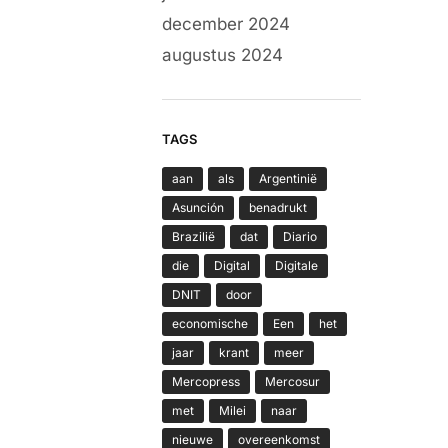
december 2024
augustus 2024
TAGS
aan
als
Argentinië
Asunción
benadrukt
Brazilië
dat
Diario
die
Digital
Digitale
DNIT
door
economische
Een
het
jaar
krant
meer
Mercopress
Mercosur
met
Milei
naar
nieuwe
overeenkomst