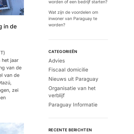
worden of een bedrijf starten?
Wat zijn de voordelen om
inwoner van Paraguay te
worden?
g in de
CATEGORIEËN
IT)
 het jaar
Advies
ing van de
Fiscaal domicilie
el van de
Nieuws uit Paraguay
Otazú,
Organisatie van het
gen, zei
verblijf
len
Paraguay Informatie
RECENTE BERICHTEN