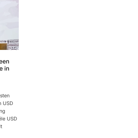
 een
e in
msten
an USD
ing
iële USD
t