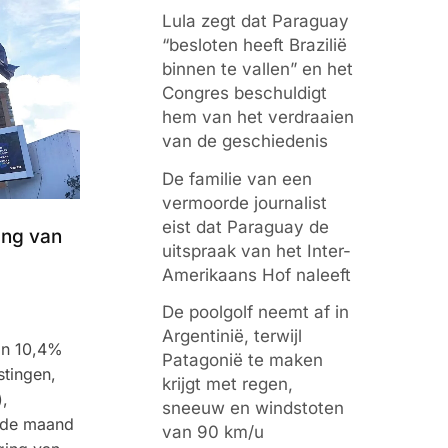
Lula zegt dat Paraguay
“besloten heeft Brazilië
binnen te vallen” en het
Congres beschuldigt
hem van het verdraaien
van de geschiedenis
De familie van een
vermoorde journalist
eist dat Paraguay de
ing van
uitspraak van het Inter-
Amerikaans Hof naleeft
De poolgolf neemt af in
Argentinië, terwijl
an 10,4%
Patagonië te maken
stingen,
krijgt met regen,
),
sneeuw en windstoten
lfde maand
van 90 km/u