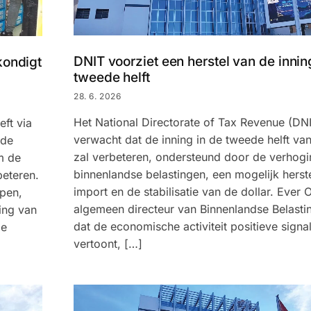
DNIT voorziet een herstel van de innin
kondigt
tweede helft
28. 6. 2026
Het National Directorate of Tax Revenue (DN
ft via
verwacht dat de inning in de tweede helft van
 de
zal verbeteren, ondersteund door de verhog
m de
binnenlandse belastingen, een mogelijk herst
beteren.
import en de stabilisatie van de dollar. Ever 
open,
algemeen directeur van Binnenlandse Belastin
ing van
dat de economische activiteit positieve signa
de
vertoont, […]