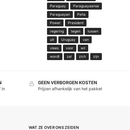
Paraguay
Paraguayaanse
Paraguayan
Peña
Power
President
regering
tegen
tussen
uit
Uruguay
van
vlees
voor
wil
wordt
zal
zich
zijn
N
GEEN VERBORGEN KOSTEN
 in
Prijzen afhankelijk van het pakket
WAT ZE OVER ONS ZEIDEN