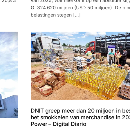
t 20,8%
van 2025, wat neerkomt op een absolute stij
G. 324.620 miljoen (USD 50 miljoen). De bi
belastingen stegen […]
DNIT greep meer dan 20 miljoen in bes
het smokkelen van merchandise in 20
Power – Digital Diario