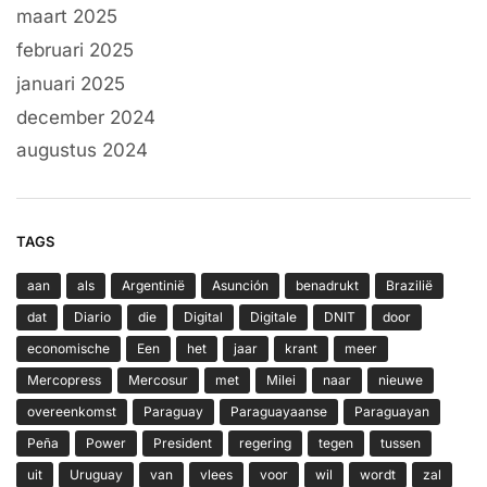
maart 2025
februari 2025
januari 2025
december 2024
augustus 2024
TAGS
aan
als
Argentinië
Asunción
benadrukt
Brazilië
dat
Diario
die
Digital
Digitale
DNIT
door
economische
Een
het
jaar
krant
meer
Mercopress
Mercosur
met
Milei
naar
nieuwe
overeenkomst
Paraguay
Paraguayaanse
Paraguayan
Peña
Power
President
regering
tegen
tussen
uit
Uruguay
van
vlees
voor
wil
wordt
zal