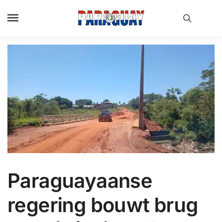
Skip
Skip
to
to
navigation
content
Paraguayaanse
regering bouwt brug