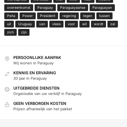
overeenkomst
Paraguay
Paraguayaanse
Paraguayan
Peña
Power
President
regering
tegen
tussen
uit
Uruguay
van
vlees
voor
wil
wordt
zal
zich
zijn
PERSOONLIJKE AANPAK
Wij wonen in Paraguay
KENNIS EN ERVARING
30 jaar in Paraguay
UITGEBREIDE DIENSTEN
Organisatie van uw verblijf in Paraguay
GEEN VERBORGEN KOSTEN
Prijzen afhankelijk van het pakket