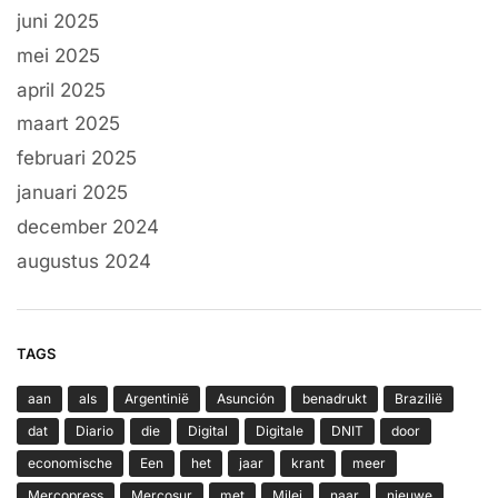
juni 2025
mei 2025
april 2025
maart 2025
februari 2025
januari 2025
december 2024
augustus 2024
TAGS
aan
als
Argentinië
Asunción
benadrukt
Brazilië
dat
Diario
die
Digital
Digitale
DNIT
door
economische
Een
het
jaar
krant
meer
Mercopress
Mercosur
met
Milei
naar
nieuwe