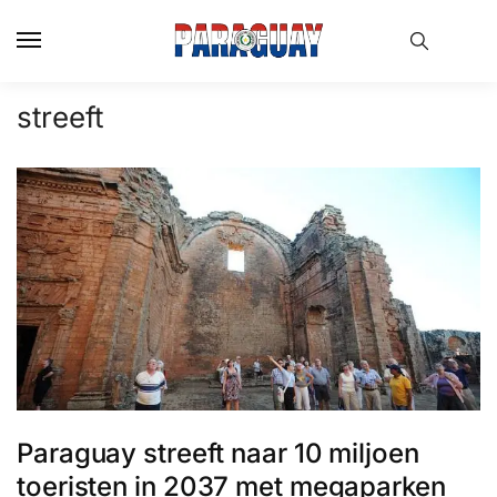
Skip
Skip
to
to
navigation
content
streeft
Paraguay streeft naar 10 miljoen
toeristen in 2037 met megaparken