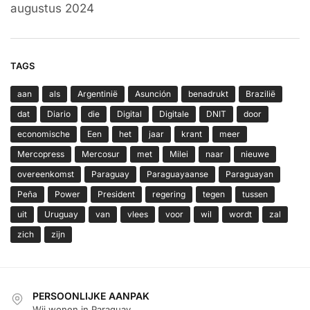
augustus 2024
TAGS
aan
als
Argentinië
Asunción
benadrukt
Brazilië
dat
Diario
die
Digital
Digitale
DNIT
door
economische
Een
het
jaar
krant
meer
Mercopress
Mercosur
met
Milei
naar
nieuwe
overeenkomst
Paraguay
Paraguayaanse
Paraguayan
Peña
Power
President
regering
tegen
tussen
uit
Uruguay
van
vlees
voor
wil
wordt
zal
zich
zijn
PERSOONLIJKE AANPAK
Wij wonen in Paraguay