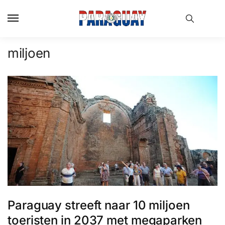
Skip
Skip
to
to
navigation
content
miljoen
Paraguay streeft naar 10 miljoen
toeristen in 2037 met megaparken