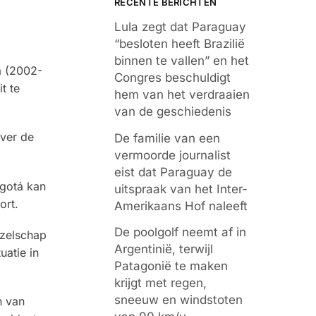
RECENTE BERICHTEN
Lula zegt dat Paraguay
“besloten heeft Brazilië
binnen te vallen” en het
a (2002-
Congres beschuldigt
t te
hem van het verdraaien
van de geschiedenis
ver de
De familie van een
vermoorde journalist
eist dat Paraguay de
ogotá kan
uitspraak van het Inter-
ort.
Amerikaans Hof naleeft
De poolgolf neemt af in
ezelschap
Argentinië, terwijl
uatie in
Patagonië te maken
krijgt met regen,
sneeuw en windstoten
n van