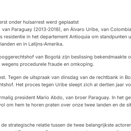
erst onder huisarrest werd geplaatst
, van Paraguay (2013-2018), en Álvaro Uribe, van Colombi
 residentie in het departement Antioquia om standpunten ui
 landen en in Latijns-Amerika.
ooggerechtshof van Bogotá zijn beslissing bekendmaakte o
est wegens procedurele fraude en omkoping.
st. Tegen de uitspraak van dinsdag van de rechtbank in B
hof. Het proces tegen Uribe sleept zich al dertien jaar vo
malig president Mario Abdo, van broer Paraguay. In het g
vol om hem te horen praten over onze twee landen en de sit
e strategische relatie tussen de twee belangrijkste actore