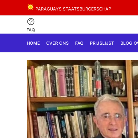
Skip
Skip
PARAGUAYS STAATSBURGERSCHAP
to
to
navigation
content
FAQ
HOME
OVER ONS
FAQ
PRIJSLIJST
BLOG O