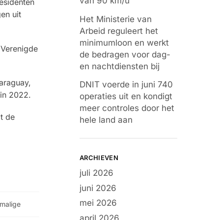
van 90 km/u
esidenten
en uit
Het Ministerie van
Arbeid reguleert het
minimumloon en werkt
e Verenigde
de bedragen voor dag-
en nachtdiensten bij
Paraguay,
DNIT voerde in juni 740
 in 2022.
operaties uit en kondigt
meer controles door het
t de
hele land aan
ARCHIEVEN
juli 2026
juni 2026
mei 2026
malige
april 2026