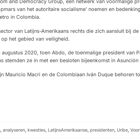
reedom and Democracy Group, een netwerk van voormalige pr
 ‘opmars van het autoritaire socialisme’ noemen en bedenking
etro in Colombia.
ctor van Latijns-Amerikaans rechts die zich aansluit bij d
t op het gebied van veiligheid.
in augustus 2020, toen Abdo, de toenmalige president van 
ens stemden ze in met een besloten bijeenkomst in Asunción
jn Mauricio Macri en de Colombiaan Iván Duque behoren to
o
,
analyseren
,
kwesties
,
LatijnsAmerikaanse
,
presidenten
,
Uribe
,
Voor