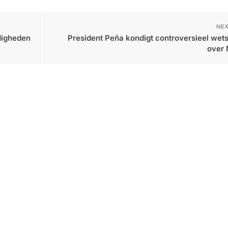
NEX
digheden
President Peña kondigt controversieel wet
over 