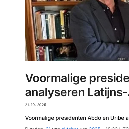
Voormalige presid
analyseren Latijns
21. 10. 2025
Voormalige presidenten Abdo en Uribe a
Dinsdag,
21
van
oktober
van
2025
– 10:22 UTC