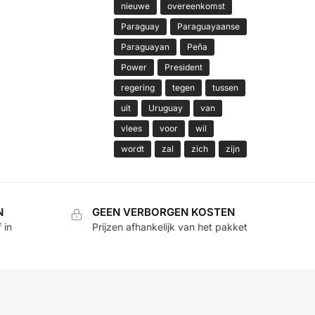
nieuwe
overeenkomst
Paraguay
Paraguayaanse
Paraguayan
Peña
Power
President
regering
tegen
tussen
uit
Uruguay
van
vlees
voor
wil
wordt
zal
zich
zijn
N
GEEN VERBORGEN KOSTEN
 in
Prijzen afhankelijk van het pakket