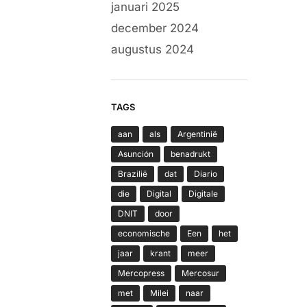
januari 2025
december 2024
augustus 2024
TAGS
aan
als
Argentinië
Asunción
benadrukt
Brazilië
dat
Diario
die
Digital
Digitale
DNIT
door
economische
Een
het
jaar
krant
meer
Mercopress
Mercosur
met
Milei
naar