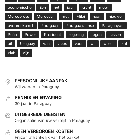
economische
Een
het
jaar
krant
meer
Mercopress
Mercosur
met
Milei
naar
nieuwe
overeenkomst
Paraguay
Paraguayaanse
Paraguayan
Peña
Power
President
regering
tegen
tussen
uit
Uruguay
van
vlees
voor
wil
wordt
zal
zich
zijn
PERSOONLIJKE AANPAK
Wij wonen in Paraguay
KENNIS EN ERVARING
30 jaar in Paraguay
UITGEBREIDE DIENSTEN
Organisatie van uw verblijf in Paraguay
GEEN VERBORGEN KOSTEN
Prijzen afhankelijk van het pakket