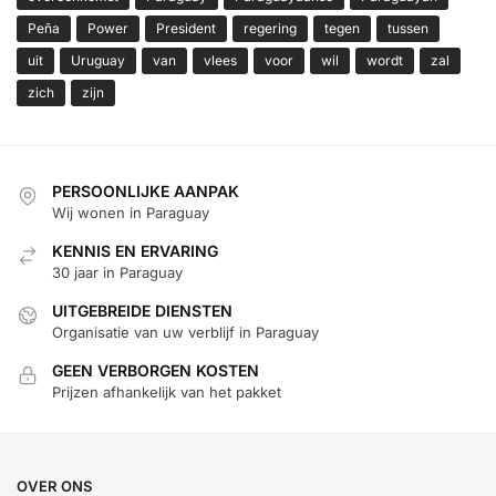
Peña
Power
President
regering
tegen
tussen
uit
Uruguay
van
vlees
voor
wil
wordt
zal
zich
zijn
PERSOONLIJKE AANPAK
Wij wonen in Paraguay
KENNIS EN ERVARING
30 jaar in Paraguay
UITGEBREIDE DIENSTEN
Organisatie van uw verblijf in Paraguay
GEEN VERBORGEN KOSTEN
Prijzen afhankelijk van het pakket
OVER ONS