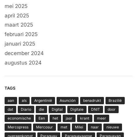
mei 2025
april 2025
maart 2025
februari 2025
januari 2025
december 2024
augustus 2024
TAGS
aan
als
Argentinië
Asunción
benadrukt
Brazilië
dat
Diario
die
Digital
Digitale
DNIT
door
economische
Een
het
jaar
krant
meer
Mercopress
Mercosur
met
Milei
naar
nieuwe
overeenkomst
Paraguay
Paraguayaanse
Paraguayan