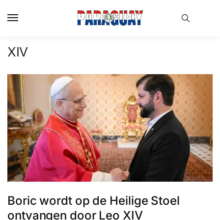
Skip
Skip
to
to
navigation
content
XIV
Boric wordt op de Heilige Stoel
ontvangen door Leo XIV