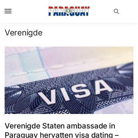
Skip
Skip
to
to
navigation
content
Verenigde
Verenigde Staten ambassade in
Paraguay hervatten visa dating –