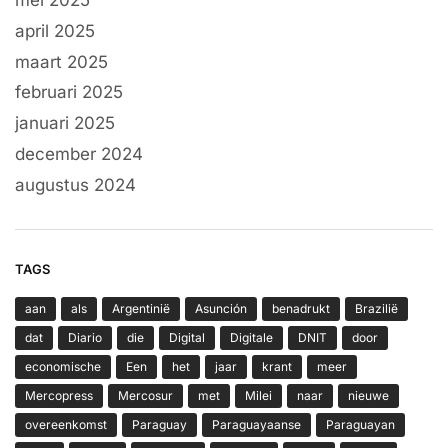
april 2025
maart 2025
februari 2025
januari 2025
december 2024
augustus 2024
TAGS
aan
als
Argentinië
Asunción
benadrukt
Brazilië
dat
Diario
die
Digital
Digitale
DNIT
door
economische
Een
het
jaar
krant
meer
Mercopress
Mercosur
met
Milei
naar
nieuwe
overeenkomst
Paraguay
Paraguayaanse
Paraguayan