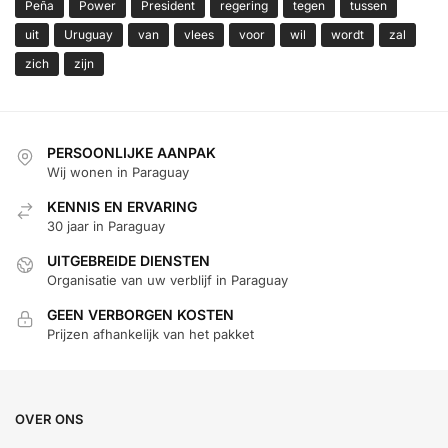
Peña
Power
President
regering
tegen
tussen
uit
Uruguay
van
vlees
voor
wil
wordt
zal
zich
zijn
PERSOONLIJKE AANPAK
Wij wonen in Paraguay
KENNIS EN ERVARING
30 jaar in Paraguay
UITGEBREIDE DIENSTEN
Organisatie van uw verblijf in Paraguay
GEEN VERBORGEN KOSTEN
Prijzen afhankelijk van het pakket
OVER ONS