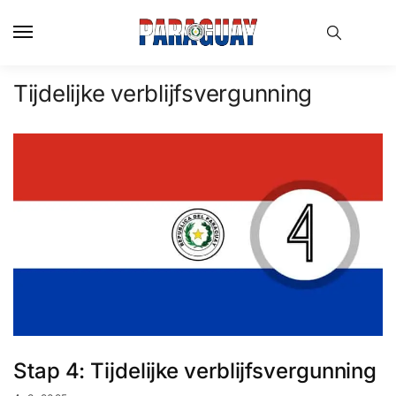
Skip
Skip
to
to
navigation
content
Tijdelijke verblijfsvergunning
Stap 4: Tijdelijke verblijfsvergunning