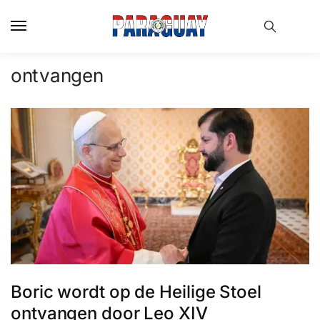
Skip
Skip
to
to
navigation
content
ontvangen
Boric wordt op de Heilige Stoel
ontvangen door Leo XIV