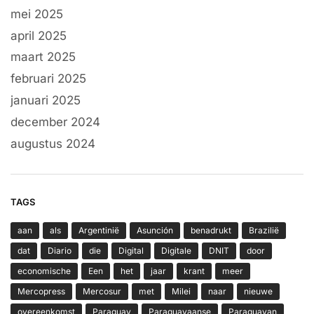
mei 2025
april 2025
maart 2025
februari 2025
januari 2025
december 2024
augustus 2024
TAGS
aan
als
Argentinië
Asunción
benadrukt
Brazilië
dat
Diario
die
Digital
Digitale
DNIT
door
economische
Een
het
jaar
krant
meer
Mercopress
Mercosur
met
Milei
naar
nieuwe
overeenkomst
Paraguay
Paraguayaanse
Paraguayan