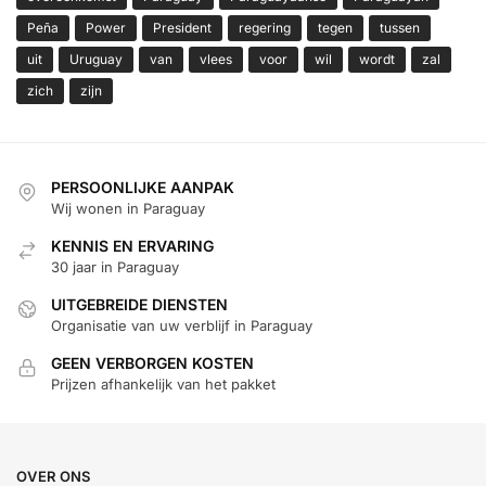
Peña
Power
President
regering
tegen
tussen
uit
Uruguay
van
vlees
voor
wil
wordt
zal
zich
zijn
PERSOONLIJKE AANPAK
Wij wonen in Paraguay
KENNIS EN ERVARING
30 jaar in Paraguay
UITGEBREIDE DIENSTEN
Organisatie van uw verblijf in Paraguay
GEEN VERBORGEN KOSTEN
Prijzen afhankelijk van het pakket
OVER ONS