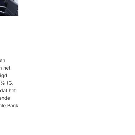
een
n het
igd
0% (G.
dat het
ende
ale Bank