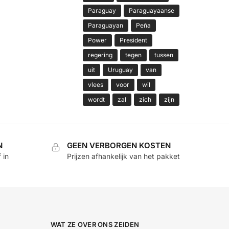
Paraguay
Paraguayaanse
Paraguayan
Peña
Power
President
regering
tegen
tussen
uit
Uruguay
van
vlees
voor
wil
wordt
zal
zich
zijn
N
GEEN VERBORGEN KOSTEN
 in
Prijzen afhankelijk van het pakket
WAT ZE OVER ONS ZEIDEN