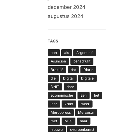
december 2024
augustus 2024
TAGS
aan
als
Argentinië
Asunción
benadrukt
Brazilië
dat
Diario
die
Digital
Digitale
DNIT
door
economische
Een
het
jaar
krant
meer
Mercopress
Mercosur
met
Milei
naar
nieuwe
overeenkomst