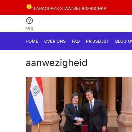
Skip
Skip
PARAGUAYS STAATSBURGERSCHAP
to
to
navigation
content
FAQ
HOME
OVER ONS
FAQ
PRIJSLIJST
BLOG O
aanwezigheid