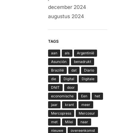
december 2024
augustus 2024
TAGS
aan
als
Argentinië
Asunción
benadrukt
Brazilië
dat
Diario
die
Digital
Digitale
DNIT
door
economische
Een
het
jaar
krant
meer
Mercopress
Mercosur
met
Milei
naar
nieuwe
overeenkomst