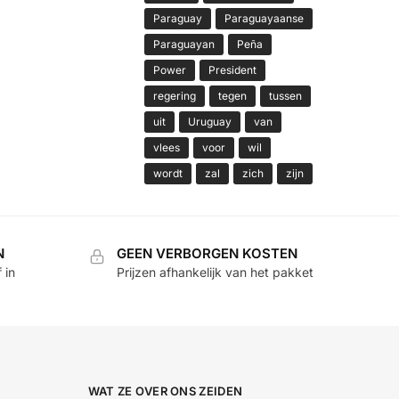
Paraguay
Paraguayaanse
Paraguayan
Peña
Power
President
regering
tegen
tussen
uit
Uruguay
van
vlees
voor
wil
wordt
zal
zich
zijn
N
GEEN VERBORGEN KOSTEN
 in
Prijzen afhankelijk van het pakket
WAT ZE OVER ONS ZEIDEN