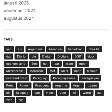
januari 2025
december 2024
augustus 2024
TAGS
aan
als
Argentinië
Asunción
benadrukt
Brazilië
dat
Diario
die
Digital
Digitale
DNIT
door
economische
Een
het
jaar
krant
meer
Mercopress
Mercosur
met
Milei
naar
nieuwe
overeenkomst
Paraguay
Paraguayaanse
Paraguayan
Peña
Power
President
regering
tegen
tussen
uit
Uruguay
van
vlees
voor
wil
wordt
zal
zich
zijn