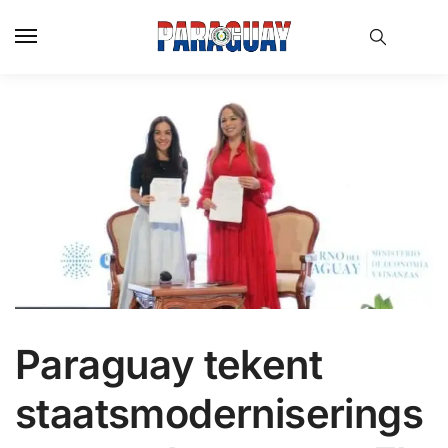
Skip
Skip
to
to
navigation
content
Paraguay tekent
staatsmoderniserings