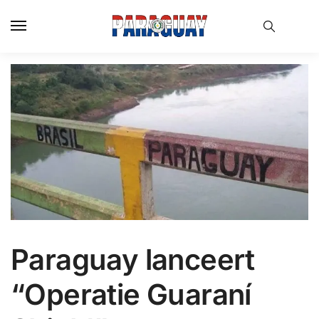
Skip
Skip
to
to
navigation
content
Paraguay lanceert
“Operatie Guaraní