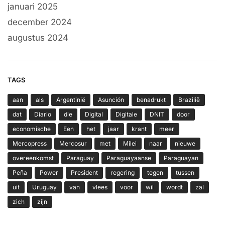
januari 2025
december 2024
augustus 2024
TAGS
aan
als
Argentinië
Asunción
benadrukt
Brazilië
dat
Diario
die
Digital
Digitale
DNIT
door
economische
Een
het
jaar
krant
meer
Mercopress
Mercosur
met
Milei
naar
nieuwe
overeenkomst
Paraguay
Paraguayaanse
Paraguayan
Peña
Power
President
regering
tegen
tussen
uit
Uruguay
van
vlees
voor
wil
wordt
zal
zich
zijn