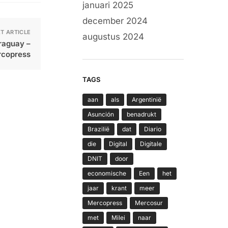
januari 2025
december 2024
T ARTICLE
augustus 2024
raguay –
copress
TAGS
aan
als
Argentinië
Asunción
benadrukt
Brazilië
dat
Diario
die
Digital
Digitale
DNIT
door
economische
Een
het
jaar
krant
meer
Mercopress
Mercosur
met
Milei
naar