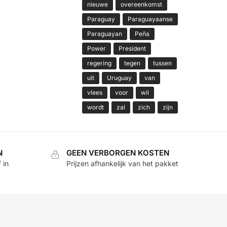
nieuwe
overeenkomst
Paraguay
Paraguayaanse
Paraguayan
Peña
Power
President
regering
tegen
tussen
uit
Uruguay
van
vlees
voor
wil
wordt
zal
zich
zijn
N
GEEN VERBORGEN KOSTEN
 in
Prijzen afhankelijk van het pakket