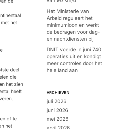
van 90 km/u
van de
Het Ministerie van
ntinentaal
Arbeid reguleert het
 met het
minimumloon en werkt
de bedragen voor dag-
en nachtdiensten bij
n
DNIT voerde in juni 740
ie
operaties uit en kondigt
meer controles door het
tste deel
hele land aan
elen die
en het zien
ntal heeft
ARCHIEVEN
veren,
juli 2026
juni 2026
en of te
mei 2026
an het
april 2026