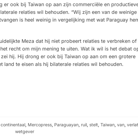
g er ook bij Taiwan op aan zijn commerciële en productiev
laterale relaties wil behouden. “Wij zijn een van de weinige
vangen is heel weinig in vergelijking met wat Paraguay hem
idelijkte Meza dat hij niet probeert relaties te verbreken o
 het recht om mijn mening te uiten. Wat ik wil is het debat 
zei hij. Hij drong er ook bij Taiwan op aan om een grotere
and te eisen als hij bilaterale relaties wil behouden.
,
continentaal
,
Mercopress
,
Paraguayan
,
ruil
,
stelt
,
Taiwan
,
van
,
verla
wetgever