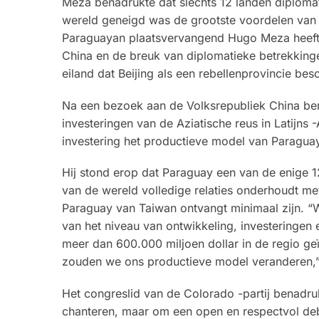
Meza benadrukte dat slechts 12 landen diplomat
wereld geneigd was de grootste voordelen van 
Paraguayan plaatsvervangend Hugo Meza heeft 
China en de breuk van diplomatieke betrekkingen
eiland dat Beijing als een rebellenprovincie be
Na een bezoek aan de Volksrepubliek China be
investeringen van de Aziatische reus in Latijns 
investering het productieve model van Paragua
Hij stond erop dat Paraguay een van de enige 12
van de wereld volledige relaties onderhoudt met
Paraguay van Taiwan ontvangt minimaal zijn. “We
van het niveau van ontwikkeling, investeringen 
meer dan 600.000 miljoen dollar in de regio ge
zouden we ons productieve model veranderen,”
Het congreslid van de Colorado -partij benadruk
chanteren, maar om een open en respectvol deb