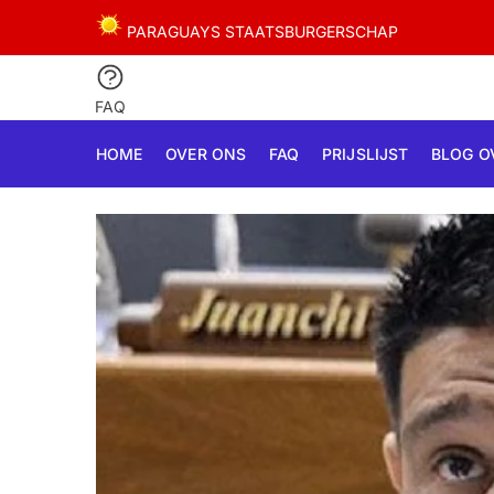
Skip
Skip
PARAGUAYS STAATSBURGERSCHAP
to
to
navigation
content
FAQ
HOME
OVER ONS
FAQ
PRIJSLIJST
BLOG O