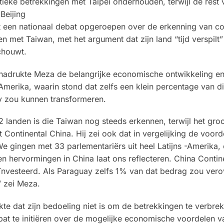
ieke betrekkingen met Taipéi onderhouden, terwijl de rest 
Beijing
een nationaal debat opgeroepen over de erkenning van co
 met Taiwan, met het argument dat zijn land “tijd verspilt”
schouwt.
nadrukte Meza de belangrijke economische ontwikkeling e
-Amerika, waarin stond dat zelfs een klein percentage van d
y zou kunnen transformeren.
 landen is die Taiwan nog steeds erkennen, terwijl het groo
 Continental China. Hij zei ook dat in vergelijking de voord
 gingen met 33 parlementariërs uit heel Latijns -Amerika, 
en hervormingen in China laat ons reflecteren. China Contine
ïnvesteerd. Als Paraguay zelfs 1% van dat bedrag zou vero
 zei Meza.
te dat zijn bedoeling niet is om de betrekkingen te verbrek
at te initiëren over de mogelijke economische voordelen v