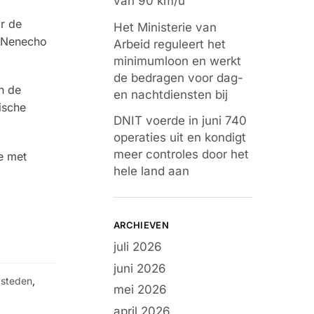
van 90 km/u
r de
Het Ministerie van
r Nenecho
Arbeid reguleert het
minimumloon en werkt
de bedragen voor dag-
n de
en nachtdiensten bij
ische
DNIT voerde in juni 740
operaties uit en kondigt
meer controles door het
e met
hele land aan
ARCHIEVEN
juli 2026
juni 2026
,
steden
,
mei 2026
april 2026