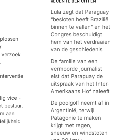
RECENTE BERICHTEN
Lula zegt dat Paraguay
“besloten heeft Brazilië
binnen te vallen” en het
Congres beschuldigt
oplossen
hem van het verdraaien
r
van de geschiedenis
 verzoek
De familie van een
.
vermoorde journalist
interventie
eist dat Paraguay de
uitspraak van het Inter-
Amerikaans Hof naleeft
ig vice -
De poolgolf neemt af in
t bestuur.
Argentinië, terwijl
em aan
Patagonië te maken
elijkheid
krijgt met regen,
sneeuw en windstoten