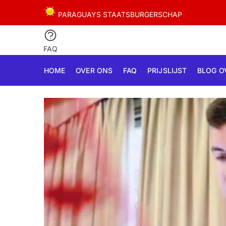
Skip
Skip
PARAGUAYS STAATSBURGERSCHAP
to
to
navigation
content
FAQ
HOME
OVER ONS
FAQ
PRIJSLIJST
BLOG O