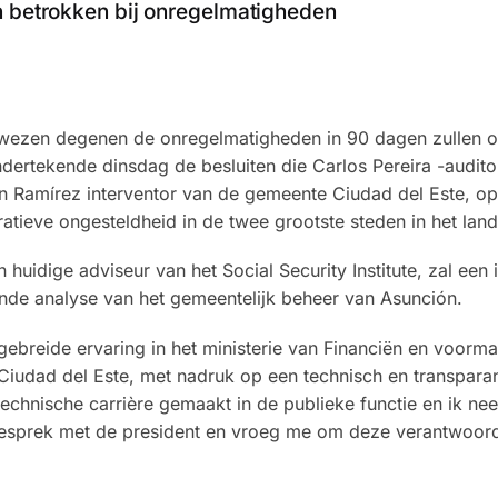
n betrokken bij onregelmatigheden
gewezen degenen de onregelmatigheden in 90 dagen zullen 
ertekende dinsdag de besluiten die Carlos Pereira -audito
Ramírez interventor van de gemeente Ciudad del Este, op
ieve ongesteldheid in de twee grootste steden in het land
huidige adviseur van het Social Security Institute, zal een 
ende analyse van het gemeentelijk beheer van Asunción.
ebreide ervaring in het ministerie van Financiën en voormal
 Ciudad del Este, met nadruk op een technisch en transparan
echnische carrière gemaakt in de publieke functie en ik ne
 gesprek met de president en vroeg me om deze verantwoord