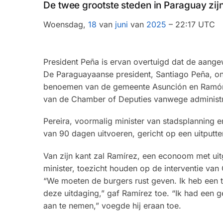
De twee grootste steden in Paraguay zij
Woensdag,
18
van
juni
van
2025
– 22:17 UTC
President Peña is ervan overtuigd dat de aan
De Paraguayaanse president, Santiago Peña, ond
benoemen van de gemeente Asunción en Ramón 
van de Chamber of Deputies vanwege administrat
Pereira, voormalig minister van stadsplanning en 
van 90 dagen uitvoeren, gericht op een uitputt
Van zijn kant zal Ramírez, een econoom met uitg
minister, toezicht houden op de interventie van
“We moeten de burgers rust geven. Ik heb een t
deze uitdaging,” gaf Ramírez toe. “Ik had een
aan te nemen,” voegde hij eraan toe.