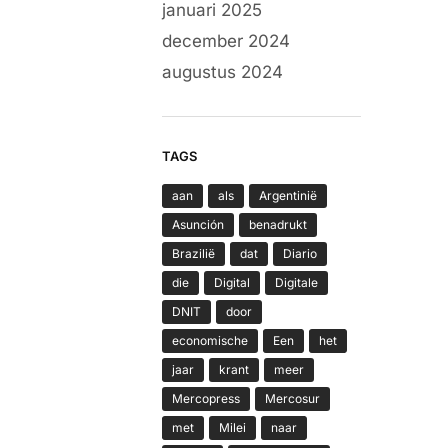
januari 2025
december 2024
augustus 2024
TAGS
aan
als
Argentinië
Asunción
benadrukt
Brazilië
dat
Diario
die
Digital
Digitale
DNIT
door
economische
Een
het
jaar
krant
meer
Mercopress
Mercosur
met
Milei
naar