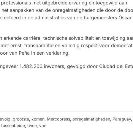
 professionals met uitgebreide ervaring en toegewijd aan
r het aanpakken van de onregelmatigheden die door de doo
detecteerd in de administraties van de burgemeesters Ósca
erkende carrière, technische solvabiliteit en toewijding aa
 met ernst, transparantie en volledig respect voor democrat
toor van Peña in een verklaring.
 ongeveer 1.482.200 inwoners, gevolgd door Ciudad del Est
evolg
,
grootste
,
komen
,
Mercopress
,
onregelmatigheden
,
Paraguay
tussenbeide
,
twee
,
van