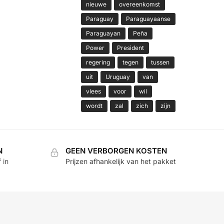
nieuwe
overeenkomst
Paraguay
Paraguayaanse
Paraguayan
Peña
Power
President
regering
tegen
tussen
uit
Uruguay
van
vlees
voor
wil
wordt
zal
zich
zijn
N
GEEN VERBORGEN KOSTEN
 in
Prijzen afhankelijk van het pakket