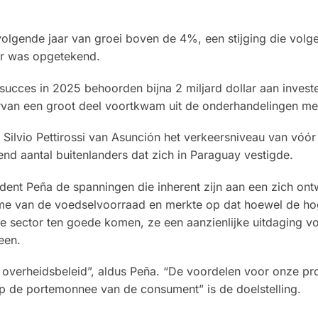
olgende jaar van groei boven de 4%, een stijging die volg
er was opgetekend.
 succes in 2025 behoorden bijna 2 miljard dollar aan investe
rvan een groot deel voortkwam uit de onderhandelingen met 
 Silvio Pettirossi van Asunción het verkeersniveau van vóór
nd aantal buitenlanders dat zich in Paraguay vestigde.
dent Peña de spanningen die inherent zijn aan een zich on
ame van de voedselvoorraad en merkte op dat hoewel de h
ële sector ten goede komen, ze een aanzienlijke uitdaging 
een.
et overheidsbeleid”, aldus Peña. “De voordelen voor onze pr
p de portemonnee van de consument” is de doelstelling.