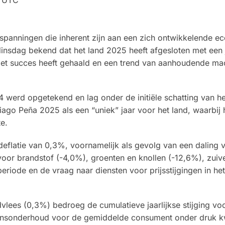
spanningen die inherent zijn aan een zich ontwikkelende e
nsdag bekend dat het land 2025 heeft afgesloten met een j
 met succes heeft gehaald en een trend van aanhoudende ma
24 werd opgetekend en lag onder de initiële schatting van h
ago Peña 2025 als een “uniek” jaar voor het land, waarbij h
e.
deflatie van 0,3%, voornamelijk als gevolg van een daling 
 voor brandstof (-4,0%), groenten en knollen (-12,6%), zuive
riode en de vraag naar diensten voor prijsstijgingen in het
dvlees (0,3%) bedroeg de cumulatieve jaarlijkse stijging vo
ensonderhoud voor de gemiddelde consument onder druk 