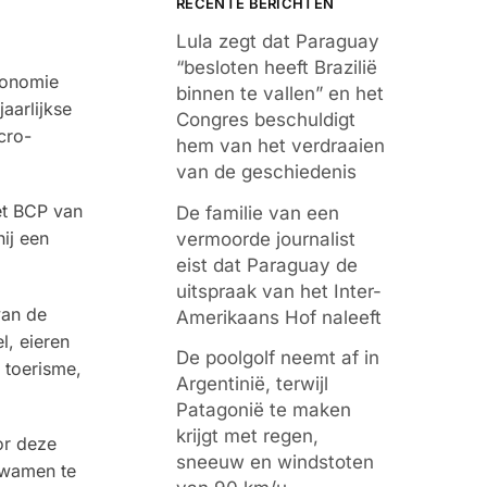
RECENTE BERICHTEN
Lula zegt dat Paraguay
“besloten heeft Brazilië
conomie
binnen te vallen” en het
aarlijkse
Congres beschuldigt
cro-
hem van het verdraaien
van de geschiedenis
et BCP van
De familie van een
ij een
vermoorde journalist
eist dat Paraguay de
uitspraak van het Inter-
van de
Amerikaans Hof naleeft
l, eieren
De poolgolf neemt af in
 toerisme,
Argentinië, terwijl
Patagonië te maken
krijgt met regen,
or deze
sneeuw en windstoten
kwamen te