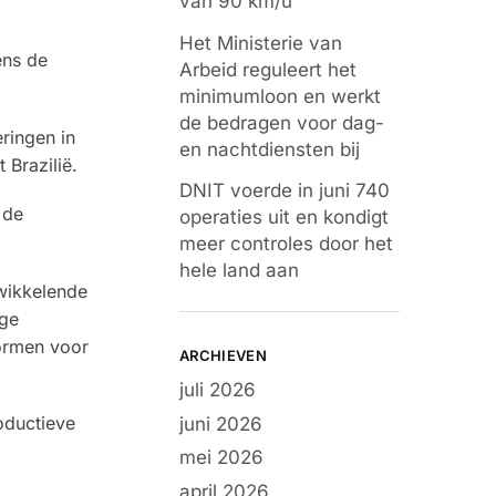
van 90 km/u
Het Ministerie van
ens de
Arbeid reguleert het
minimumloon en werkt
de bedragen voor dag-
ringen in
en nachtdiensten bij
Brazilië.
DNIT voerde in juni 740
 de
operaties uit en kondigt
meer controles door het
hele land aan
twikkelende
oge
vormen voor
ARCHIEVEN
juli 2026
oductieve
juni 2026
mei 2026
april 2026