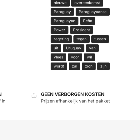
nieuwe
overeenkomst
Paraguay
Paraguayaanse
Paraguayan
Peña
Power
President
regering
tegen
tussen
uit
Uruguay
van
vlees
voor
wil
wordt
zal
zich
zijn
N
GEEN VERBORGEN KOSTEN
 in
Prijzen afhankelijk van het pakket