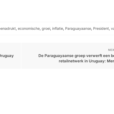
benadrukt
,
economische
,
groei
,
inflatie
,
Paraguayaanse
,
President
,
v
NEX
 Uruguay
De Paraguayaanse groep verwerft een be
retailnetwerk in Uruguay: Me