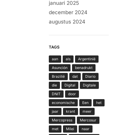
januari 2025
december 2024
augustus 2024
TAGS
aan
als
Argentinië
Asunción
benadrukt
Brazilië
dat
Diario
die
Digital
Digitale
DNIT
door
economische
Een
het
jaar
krant
meer
Mercopress
Mercosur
met
Milei
naar