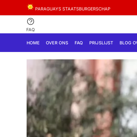
Skip
Skip
PARAGUAYS STAATSBURGERSCHAP
to
to
navigation
content
FAQ
HOME
OVER ONS
FAQ
PRIJSLIJST
BLOG O