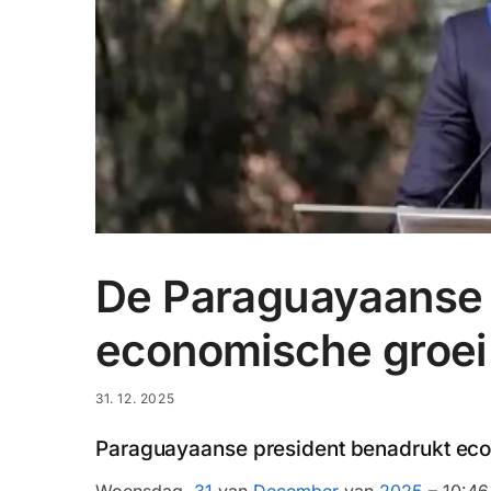
De Paraguayaanse 
economische groei 
31. 12. 2025
Paraguayaanse president benadrukt econ
Woensdag,
31
van
December
van
2025
– 10:4