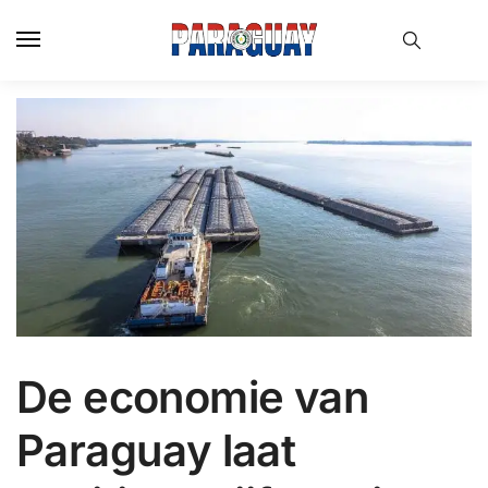
Skip
Skip
to
to
navigation
content
De economie van
Paraguay laat