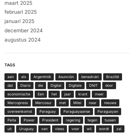
maart 2025
februari 2025
januari 2025
december 2024
augustus 2024
TAGS
aan
als
Argentinië
Asunción
benadrukt
Brazilië
dat
Diario
die
Digital
Digitale
DNIT
door
economische
Een
het
jaar
krant
meer
Mercopress
Mercosur
met
Milei
naar
nieuwe
overeenkomst
Paraguay
Paraguayaanse
Paraguayan
Peña
Power
President
regering
tegen
tussen
uit
Uruguay
van
vlees
voor
wil
wordt
zal