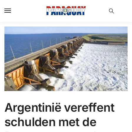
Skip
Skip
to
to
navigation
content
Argentinië vereffent
schulden met de